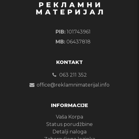
PIB:
101743961
MB:
06437818
KONTAKT
063 211 352
office@reklamnimaterijal.info
INFORMACIJE
Vaša Korpa
Status porudžbine
Detalji naloga