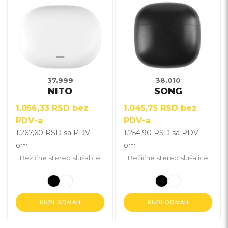
proizvod
proizvod
ima
ima
više
više
varijanti.
varijanti.
Opcije
Opcije
mogu
mogu
biti
biti
37.999
38.010
NITO
SONG
izabrane
izabrane
na
na
1.056,33
RSD
bez
1.045,75
RSD
bez
stranici
stranici
PDV-a
PDV-a
proizvoda.
proizvoda.
1.267,60
RSD
sa PDV-
1.254,90
RSD
sa PDV-
om
om
Bežične stereo slušalice
Bežične stereo slušalice
KUPI ODMAH
KUPI ODMAH