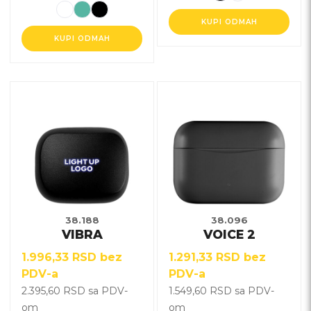
KUPI ODMAH
KUPI ODMAH
Ovaj
Ovaj
proizvod
proizvod
ima
ima
više
više
varijanti.
varijanti.
Opcije
Opcije
mogu
mogu
biti
biti
38.188
38.096
VIBRA
VOICE 2
izabrane
izabrane
na
na
1.996,33
RSD
bez
1.291,33
RSD
bez
stranici
stranici
PDV-a
PDV-a
proizvoda.
proizvoda.
2.395,60
RSD
sa PDV-
1.549,60
RSD
sa PDV-
om
om