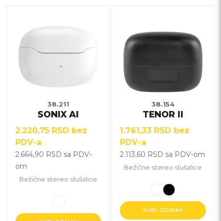
Ovaj
Ovaj
proizvod
proizvod
ima
ima
više
više
varijanti.
varijanti.
Opcije
Opcije
mogu
mogu
biti
biti
38.211
38.154
SONIX AI
TENOR II
izabrane
izabrane
na
na
2.220,75
RSD
bez
1.761,33
RSD
bez
stranici
stranici
PDV-a
PDV-a
proizvoda.
proizvoda.
2.664,90
RSD
sa PDV-
2.113,60
RSD
sa PDV-om
om
Bežične stereo slušalice
Bežične stereo slušalice
KUPI ODMAH