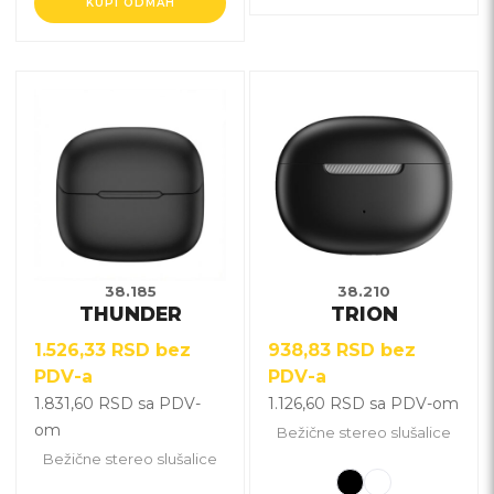
KUPI ODMAH
Ovaj
Ovaj
proizvod
proizvod
ima
ima
više
više
varijanti.
varijanti.
Opcije
Opcije
mogu
mogu
biti
biti
38.185
38.210
THUNDER
TRION
izabrane
izabrane
na
na
1.526,33
RSD
bez
938,83
RSD
bez
stranici
stranici
PDV-a
PDV-a
proizvoda.
proizvoda.
1.831,60
RSD
sa PDV-
1.126,60
RSD
sa PDV-om
om
Bežične stereo slušalice
Bežične stereo slušalice