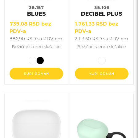
biti
biti
38.187
38.106
BLUES
DECIBEL PLUS
izabrane
izabrane
na
na
739,08
RSD
bez
1.761,33
RSD
bez
stranici
stranici
PDV-a
PDV-a
proizvoda.
proizvoda.
886,90
RSD
sa PDV-om
2.113,60
RSD
sa PDV-om
Bežične stereo slušalice
Bežične stereo slušalice
KUPI ODMAH
KUPI ODMAH
Ovaj
Ovaj
proizvod
proizvod
ima
ima
više
više
varijanti.
varijanti.