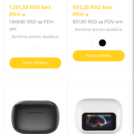
na
na
1.291,33
RSD
bez
693,25
RSD
bez
stranici
stranici
PDV-a
PDV-a
proizvoda.
proizvoda.
1.549,60
RSD
sa PDV-
831,90
RSD
sa PDV-om
om
Bežične stereo slušalice
Bežične stereo slušalice
KUPI ODMAH
KUPI ODMAH
Ovaj
Ovaj
proizvod
proizvod
ima
ima
više
više
varijanti.
varijanti.
Opcije
Opcije
mogu
mogu