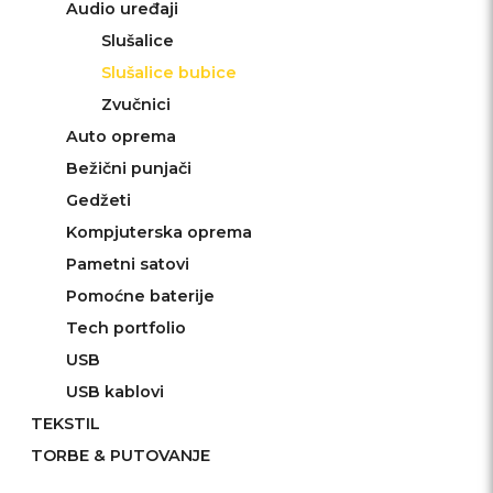
Audio uređaji
Slušalice
Slušalice bubice
Zvučnici
Auto oprema
Bežični punjači
Gedžeti
Kompjuterska oprema
Pametni satovi
Pomoćne baterije
Tech portfolio
USB
USB kablovi
TEKSTIL
TORBE & PUTOVANJE