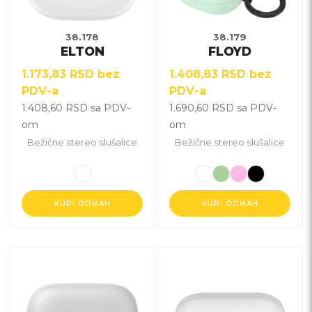
Opcije
Opcije
mogu
mogu
biti
biti
38.178
38.179
ELTON
FLOYD
izabrane
izabrane
na
na
1.173,83
RSD
bez
1.408,83
RSD
bez
stranici
stranici
PDV-a
PDV-a
proizvoda.
proizvoda.
1.408,60
RSD
sa PDV-
1.690,60
RSD
sa PDV-
om
om
Bežične stereo slušalice
Bežične stereo slušalice
KUPI ODMAH
KUPI ODMAH
Ovaj
Ovaj
proizvod
proizvod
ima
ima