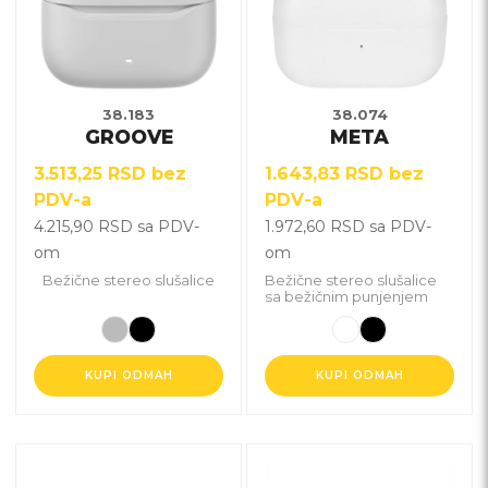
više
više
varijanti.
varijanti.
Opcije
Opcije
mogu
mogu
biti
biti
38.183
38.074
GROOVE
META
izabrane
izabrane
na
na
3.513,25
RSD
bez
1.643,83
RSD
bez
stranici
stranici
PDV-a
PDV-a
proizvoda.
proizvoda.
4.215,90
RSD
sa PDV-
1.972,60
RSD
sa PDV-
om
om
Bežične stereo slušalice
Bežične stereo slušalice
sa bežičnim punjenjem
KUPI ODMAH
KUPI ODMAH
Ovaj
Ovaj