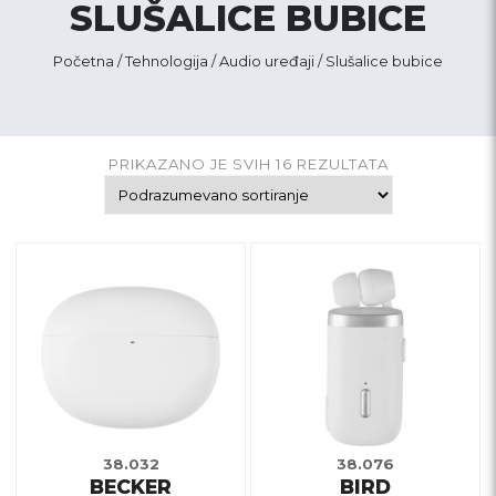
SLUŠALICE BUBICE
Početna
/
Tehnologija
/
Audio uređaji
/ Slušalice bubice
PRIKAZANO JE SVIH 16 REZULTATA
Ovaj
Ovaj
proizvod
proizvod
ima
ima
više
više
varijanti.
varijanti.
Opcije
Opcije
mogu
mogu
biti
biti
38.032
38.076
BECKER
BIRD
izabrane
izabrane