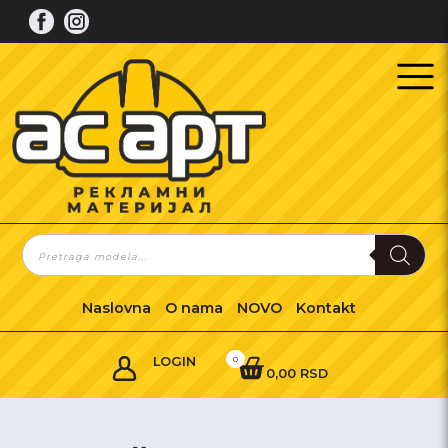
Skip
to
content
Products
search
Naslovna
O nama
NOVO
Kontakt
LOGIN
0
0,00 RSD