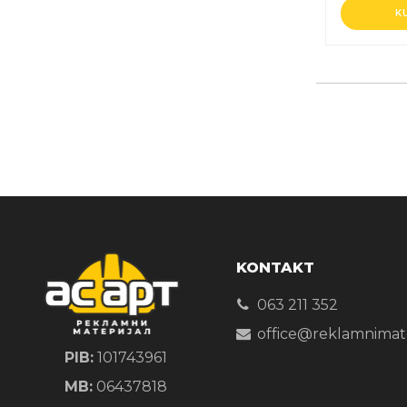
K
KONTAKT
063 211 352
office@reklamnimater
PIB:
101743961
MB:
06437818