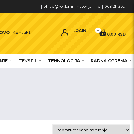
|
office@reklamnimaterijal.info
|
063 211 352
LOGIN
0
OVO
Kontakt
0,00 RSD
NJE
TEKSTIL
TEHNOLOGIJA
RADNA OPREMA