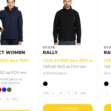
proizvod
pro
ima
ima
više
više
varijanti.
vari
Opcije
Opc
mogu
mo
biti
biti
izabrane
iza
57.078
57.
na
na
CT WOMEN
RALLY
RA
stranici
stra
3
RSD
bez PDV-
1.526,33
RSD
bez PDV-a
1.5
.
proizvoda.
pro
1.831,60
RSD
sa PDV-om
1.83
SD
sa PDV-om
Softshell jakna
Žens
shell jakna sa
m kapuljačom
3XL
L
M
S
XL
XXL
L
S
XL
XXL
KUPI ODMAH