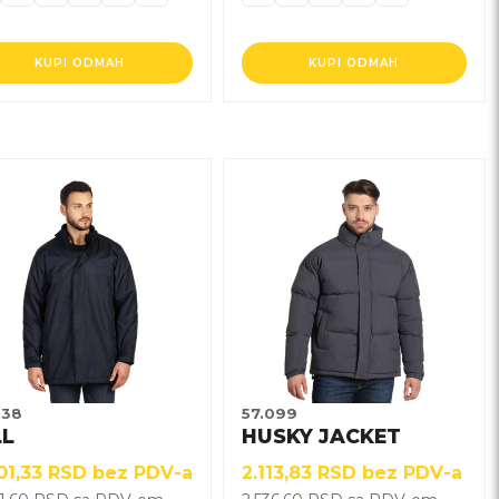
KUPI ODMAH
KUPI ODMAH
j
Ovaj
izvod
proizvod
ima
više
janti.
varijanti.
ije
Opcije
gu
mogu
biti
brane
izabrane
038
57.099
na
LL
HUSKY JACKET
nici
stranici
01,33
RSD
bez PDV-a
2.113,83
RSD
bez PDV-a
izvoda.
proizvoda.