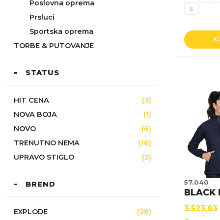
Poslovna oprema
S
Prsluci
Sportska oprema
K
TORBE & PUTOVANJE
STATUS
Ovaj
proizvod
HIT CENA
(3)
ima
NOVA BOJA
(1)
više
NOVO
(6)
varijanti.
Opcije
TRENUTNO NEMA
(16)
mogu
UPRAVO STIGLO
(2)
biti
izabrane
57.040
BREND
na
BLACK 
stranici
3.523,83
EXPLODE
(26)
proizvoda