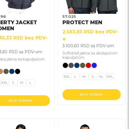
gu
mogu
biti
brane
izabrane
096
57.025
na
BERTY JACKET
PROTECT MEN
nici
stranici
OMEN
2.583,83
RSD
bez PDV-
izvoda.
proizvoda.
36,33
RSD
bez PDV-
a
3.100,60
RSD
sa PDV-om
23,60
RSD
sa PDV-om
Softshell jakna sa skidajućom
kapuljačom
ka jakna sa kapuljačom
3XL
L
M
S
XL
XXL
XXL
S
M
L
KUPI ODMAH
KUPI ODMAH
j
Ovaj