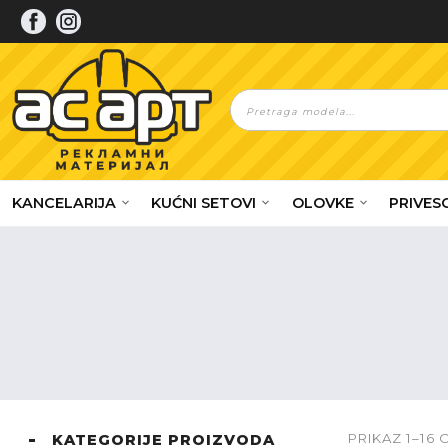
Skip
to
content
Products
search
KANCELARIJA
KUĆNI SETOVI
OLOVKE
PRIVESC
PRIKAZ 1–16 
KATEGORIJE PROIZVODA