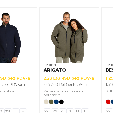
Ovaj
Ova
proizvod
pro
ima
ima
više
više
varijanti.
vari
Opcije
Opc
mogu
mo
biti
biti
izabrane
iza
57.089
57.
na
na
ARIGATO
BE
stranici
stra
RSD
bez PDV-a
2.231,33
RSD
bez PDV-a
1.2
.
proizvoda.
pro
SD
sa PDV-om
2.677,60
RSD
sa PDV-om
1.5
sa postavom
Kabanica od recikliranog
Soft
poliestera
XS
3XL
L
M
XXL
XS
XL
S
M
L
XXL