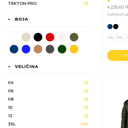
a
TEKTON PRO
(1)
4.228,60
Softshell j
BOJA
XXL
3XL
K
VELIČINA
04
(1)
Ovaj
06
(1)
proizvod
08
(1)
ima
više
10
(1)
varijanti.
12
(1)
Opcije
3XL
(16)