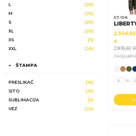
mogu
L
(26)
biti
M
(26)
izabrane
57.106
na
S
(26)
LIBERT
stranici
XL
(26)
2.348,8
proizvoda
XS
(5)
a
2.818,60
R
XXL
(26)
Dečja jakn
ŠTAMPA
12
10
PRESLIKAČ
(16)
SITO
(19)
SUBLIMACIJA
(2)
K
VEZ
(24)
Ovaj