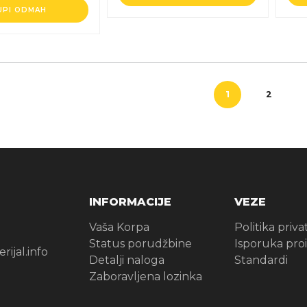
UPI ODMAH
1
2
INFORMACIJE
VEZE
Vaša Korpa
Politika priva
Status porudžbine
Isporuka pro
ijal.info
Detalji naloga
Standardi
Zaboravljena lozinka