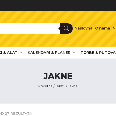
Naslovna
O nama
N
I & ALATI
KALENDARI & PLANERI
TORBE & PUTOVA
JAKNE
Početna
/
Tekstil
/ Jakne
OD 27 REZULTATA