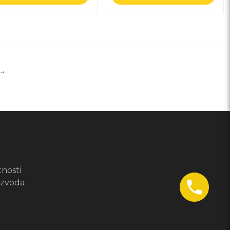
→
tnosti
izvoda