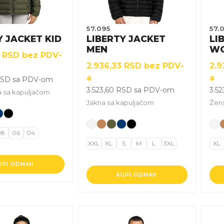
mogu
mo
biti
biti
izabrane
iza
57.095
57.
na
na
Y JACKET KID
LIBERTY JACKET
LI
stranici
stra
MEN
W
3
RSD
bez PDV-
.
proizvoda.
pro
2.936,33
RSD
bez PDV-
2.9
a
a
SD
sa PDV-om
3.523,60
RSD
sa PDV-om
3.5
a sa kapuljačom
Jakna sa kapuljačom
Žens
08
06
04
XXL
XL
S
M
L
3XL
XL
UPI ODMAH
KUPI ODMAH
Ovaj
Ova