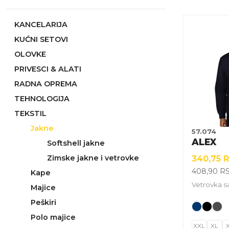
KANCELARIJA
Ovaj
KUĆNI SETOVI
proizvod
ima
OLOVKE
više
PRIVESCI & ALATI
varijanti.
RADNA OPREMA
Opcije
TEHNOLOGIJA
mogu
TEKSTIL
biti
izabrane
Jakne
57.074
na
ALEX
Softshell jakne
stranici
Zimske jakne i vetrovke
340,75
proizvoda
408,90
R
Kape
Vetrovka 
Majice
Peškiri
Polo majice
XXL
XL