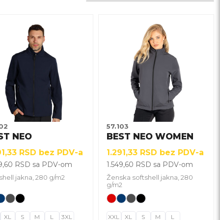
j
Ovaj
izvod
proizvod
ima
više
janti.
varijanti.
ije
Opcije
gu
mogu
biti
brane
izabrane
102
57.103
na
ST NEO
BEST NEO WOMEN
nici
stranici
91,33
RSD
bez PDV-a
1.291,33
RSD
bez PDV-a
izvoda.
proizvoda.
49,60
RSD
sa PDV-om
1.549,60
RSD
sa PDV-om
shell jakna, 280 g/m2
Ženska softshell jakna, 280
g/m2
XL
S
M
L
3XL
XXL
XL
S
M
L