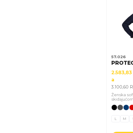
proizvod
ima
više
varijanti.
Opcije
mogu
biti
izabrane
57.026
na
PROTE
stranici
2.583,8
proizvoda
a
3.100,60
R
Ženska soft
skidajućo
L
M