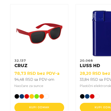
Ovaj
Ovaj
proizvod
proizvod
ima
ima
više
više
varijanti.
varijanti.
Opcije
Opcije
mogu
mogu
biti
biti
izabrane
izabrane
32.137
20.068
na
na
CRUZ
LUSS HD
stranici
stranici
78,73
RSD
bez PDV-a
28,20
RSD
bez
proizvoda.
proizvoda.
94,48
RSD
sa PDV-om
33,84
RSD
sa PD
Naočare za sunce
Plastični elektronsk
KUPI ODMAH
KUPI ODM