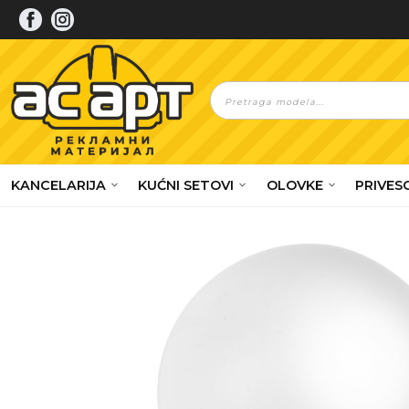
Skip
to
content
Products
search
KANCELARIJA
KUĆNI SETOVI
OLOVKE
PRIVESC