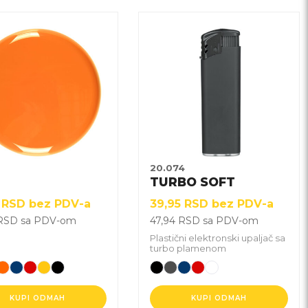
Ovaj
vod
proizvod
ima
više
ti.
varijanti.
e
Opcije
u
mogu
biti
ane
izabrane
2
20.074
na
TURBO SOFT
ci
stranici
8
RSD
bez PDV-a
39,95
RSD
bez PDV-a
voda.
proizvoda.
RSD
sa PDV-om
47,94
RSD
sa PDV-om
Plastični elektronski upaljač sa
turbo plamenom
KUPI ODMAH
KUPI ODMAH