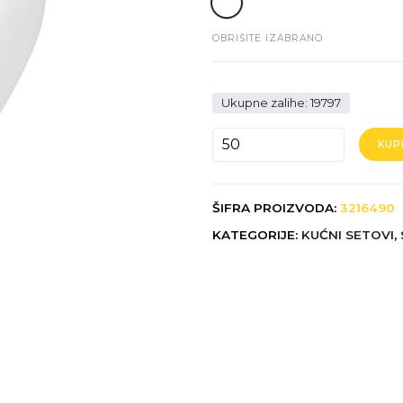
OBRIŠITE IZABRANO
Ukupne zalihe: 19797
BULB
KUP
količina
ŠIFRA PROIZVODA:
3216490
KATEGORIJE:
KUĆNI SETOVI
,