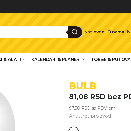
Naslovna
O nama
N
I & ALATI
KALENDARI & PLANERI
TORBE & PUTOVA
BULB
81,08
RSD
bez P
97,30
RSD
sa PDV-om
Antistres proizvod