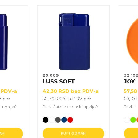
Ovaj
Ovaj
proizvod
proiz
ima
ima
više
više
varijanti.
varijan
Opcije
Opcij
mogu
mog
biti
biti
izabrane
izabr
20.069
32.10
na
na
LUSS SOFT
JOY
stranici
strani
 PDV-a
42,30
RSD
bez PDV-a
57,5
proizvoda.
proiz
V-om
50,76
RSD
sa PDV-om
69,10
i upaljač
Plastični elektronski upaljač
Frizbi
AH
KUPI ODMAH