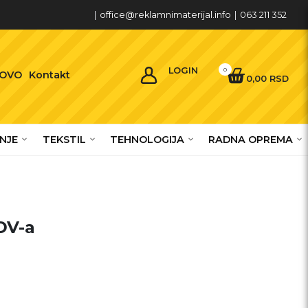
|
office@reklamnimaterijal.info
|
063 211 352
LOGIN
0
OVO
Kontakt
0,00 RSD
NJE
TEKSTIL
TEHNOLOGIJA
RADNA OPREMA
DV-a