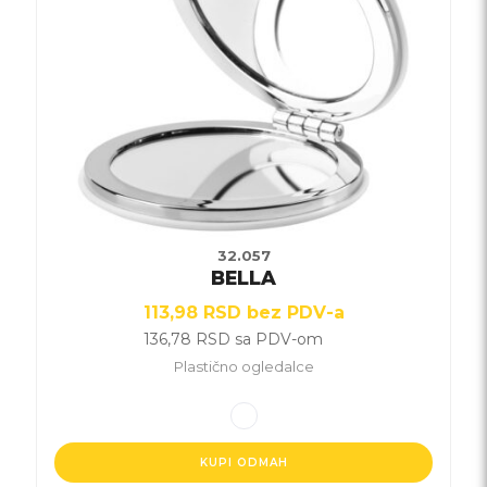
Opcije
mogu
biti
izabrane
na
stranici
proizvoda.
32.057
BELLA
113,98
RSD
bez PDV-a
136,78
RSD
sa PDV-om
Plastično ogledalce
KUPI ODMAH