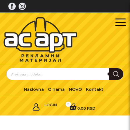
Skip
to
content
Products
search
Naslovna
O nama
NOVO
Kontakt
LOGIN
0
0,00 RSD