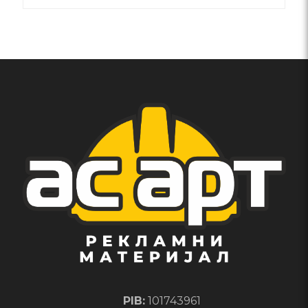
PIB:
101743961