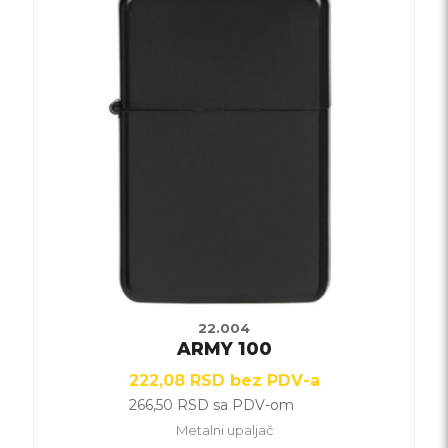
proizvod
ima
više
varijanti.
Opcije
mogu
biti
izabrane
na
stranici
proizvoda.
22.004
ARMY 100
222,08
RSD
bez PDV-a
266,50
RSD
sa PDV-om
Metalni upaljač