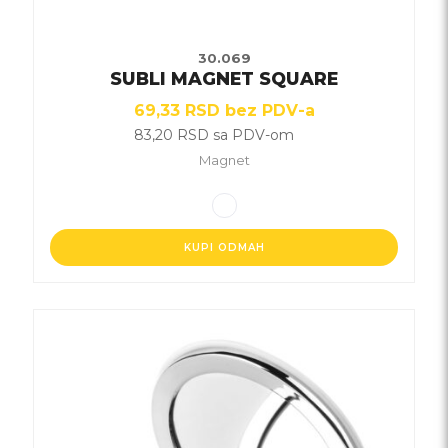
30.069
SUBLI MAGNET SQUARE
69,33
RSD
bez PDV-a
83,20
RSD
sa PDV-om
Magnet
KUPI ODMAH
Ovaj
proizvod
ima
više
varijanti.