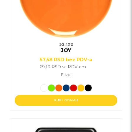
na
stranici
proizvoda.
32.102
JOY
57,58
RSD
bez PDV-a
69,10
RSD
sa PDV-om
Frizbi
KUPI ODMAH
Ovaj