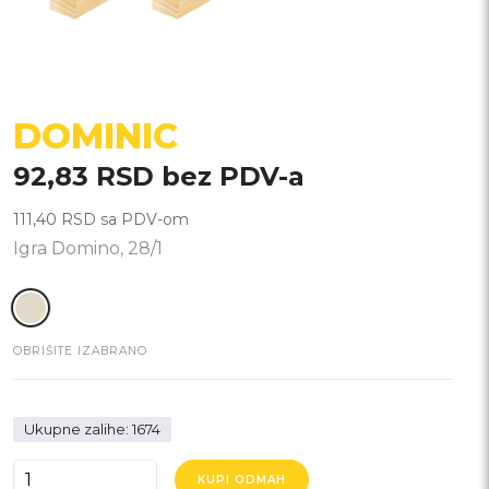
DOMINIC
92,83
RSD
bez PDV-a
111,40
RSD
sa PDV-om
Igra Domino, 28/1
OBRIŠITE IZABRANO
Ukupne zalihe: 1674
DOMINIC
KUPI ODMAH