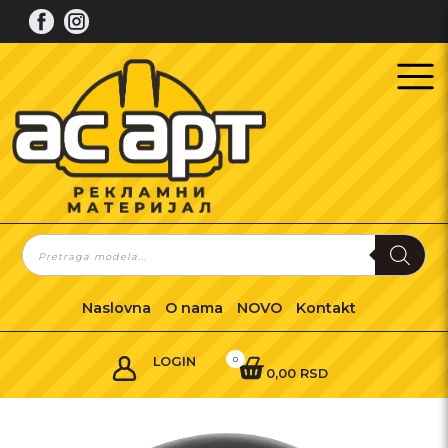
Skip
to
content
Products
search
Naslovna
O nama
NOVO
Kontakt
LOGIN
0
0,00 RSD