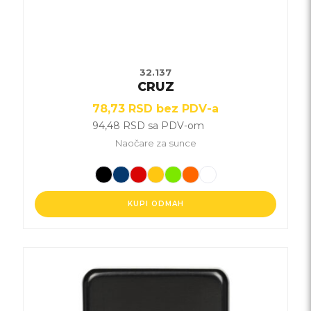
proizvoda.
32.137
CRUZ
78,73
RSD
bez PDV-a
94,48
RSD
sa PDV-om
Naočare za sunce
KUPI ODMAH
Ovaj
proizvod
ima