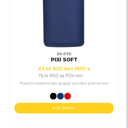
biti
izabrane
na
stranici
proizvoda.
20.070
PIXI SOFT
63,45
RSD
bez PDV-a
76,14
RSD
sa PDV-om
Plastični elektronski upaljač sa turbo plamenom
KUPI ODMAH