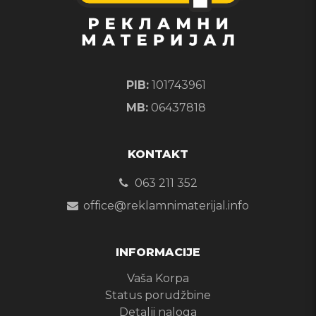
PIB:
101743961
MB:
06437818
KONTAKT
063 211 352
office@reklamnimaterijal.info
INFORMACIJE
Vaša Korpa
Status porudžbine
Detalji naloga