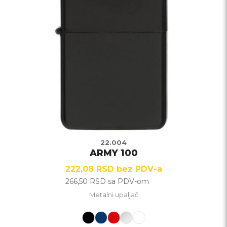
više
varijanti.
Opcije
mogu
biti
izabrane
na
stranici
proizvoda.
22.004
ARMY 100
222,08
RSD
bez PDV-a
266,50
RSD
sa PDV-om
Metalni upaljač