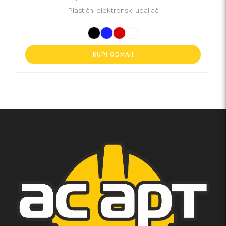
Plastični elektronski upaljač
KUPI ODMAH