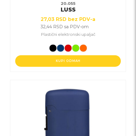
20.055
LUSS
27,03
RSD
bez PDV-a
32,44
RSD
sa PDV-om
Plastični elektronski upaljač
KUPI ODMAH
Ovaj
proizvod
ima
više
varijanti.
Opcije
mogu