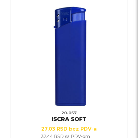
Ovaj
proizvod
ima
više
varijanti.
Opcije
mogu
biti
izabrane
na
stranici
proizvoda.
20.057
ISCRA SOFT
27,03
RSD
bez PDV-a
32,44
RSD
sa PDV-om