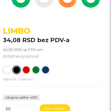
LIMBO
34,08
RSD
bez PDV-a
40,90
RSD
sa PDV-om
Antistres proizvod
OBRIŠITE IZABRANO
Ukupne zalihe: 4091
LIMBO
KUPI ODMAH