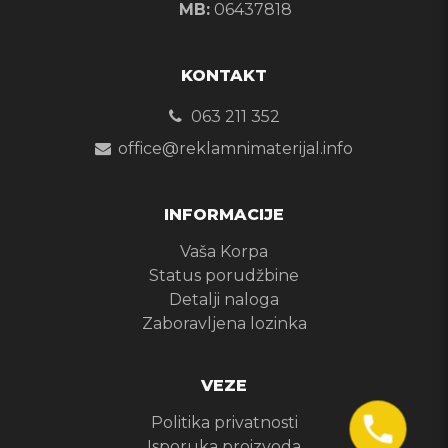
MB:
06437818
KONTAKT
063 211 352
office@reklamnimaterijal.info
INFORMACIJE
Vaša Korpa
Status porudžbine
Detalji naloga
Zaboravljena lozinka
VEZE
Politika privatnosti
Isporuka proizvoda