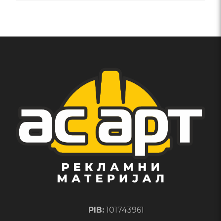
PIB:
101743961