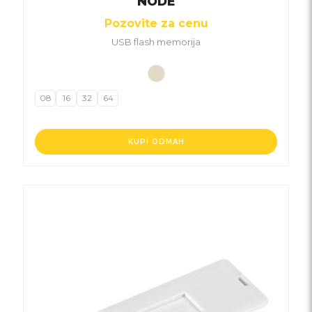
NODE
Pozovite za cenu
USB flash memorija
08
16
32
64
KUPI ODMAH