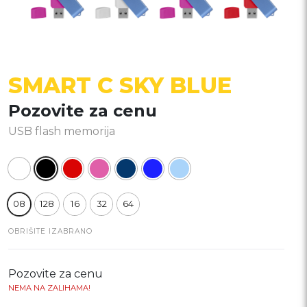
SMART C SKY BLUE
Pozovite za cenu
USB flash memorija
08
128
16
32
64
OBRIŠITE IZABRANO
Pozovite za cenu
NEMA NA ZALIHAMA!