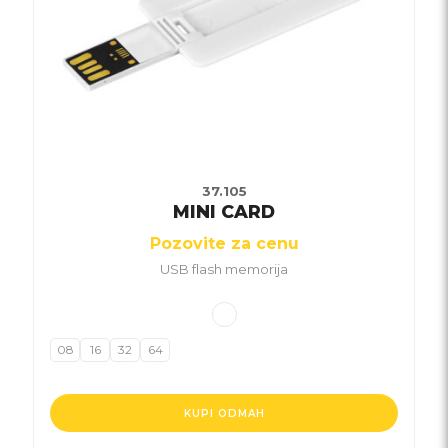
37.105
MINI CARD
Pozovite za cenu
USB flash memorija
08
16
32
64
KUPI ODMAH