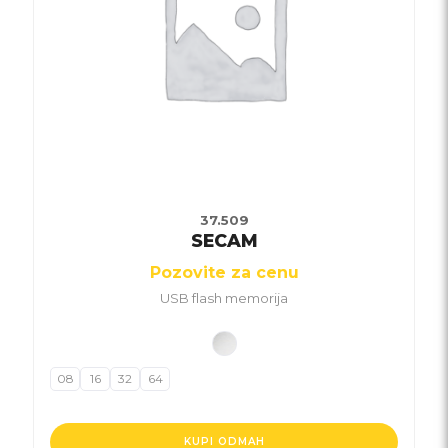
37.509
SECAM
Pozovite za cenu
USB flash memorija
08
16
32
64
KUPI ODMAH