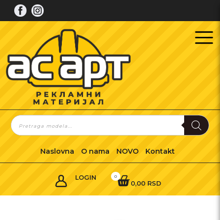
Skip
to
content
Products
search
Naslovna
O nama
NOVO
Kontakt
LOGIN
0
0,00 RSD